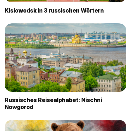
Kislowodsk in 3 russischen Wörtern
Russisches Reisealphabet: Nischni
Nowgorod