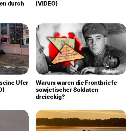
len durch
(VIDEO)
 seine Ufer
Warum waren die Frontbriefe
O)
sowjetischer Soldaten
dreieckig?