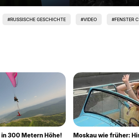
#RUSSISCHE GESCHICHTE
#VIDEO
#FENSTER C
 in 300 Metern Höhe!
Moskau wie früher: Hi