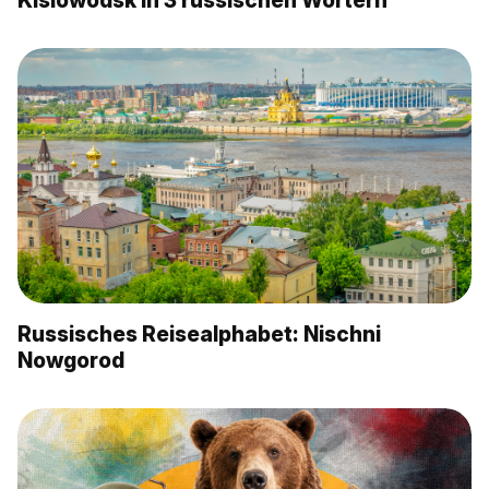
Kislowodsk in 3 russischen Wörtern
Russisches Reisealphabet: Nischni
Nowgorod