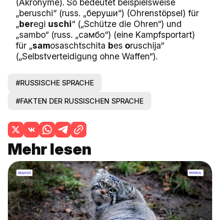
(Akronyme). So bedeutet beispielsweise
„beruschi“ (russ. „беруши“) (Ohrenstöpsel) für
„
ber
egi
uschi
“ („Schütze die Ohren“) und
„sambo“ (russ. „самбо“) (eine Kampfsportart)
für „
sam
osaschtschita
b
es
o
ruschija“
(„Selbstverteidigung ohne Waffen“).
#RUSSISCHE SPRACHE
#FAKTEN DER RUSSISCHEN SPRACHE
Mehr lesen